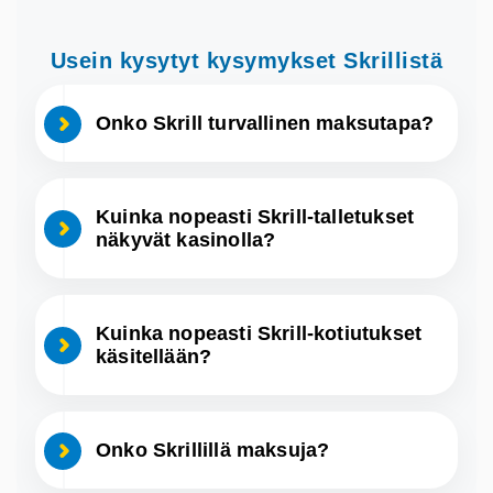
Usein kysytyt kysymykset Skrillistä
Onko Skrill turvallinen maksutapa?
Kuinka nopeasti Skrill-talletukset
näkyvät kasinolla?
Kuinka nopeasti Skrill-kotiutukset
käsitellään?
Onko Skrillillä maksuja?