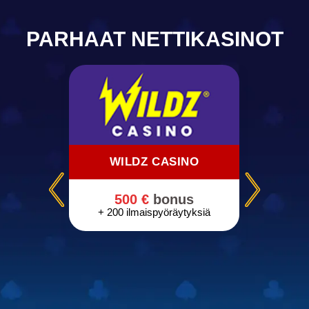
PARHAAT NETTIKASINOT
O
WILDZ CASINO
VAU
500 €
bonus
2
ta
+ 200 ilmaispyöräytyksiä
+ 100