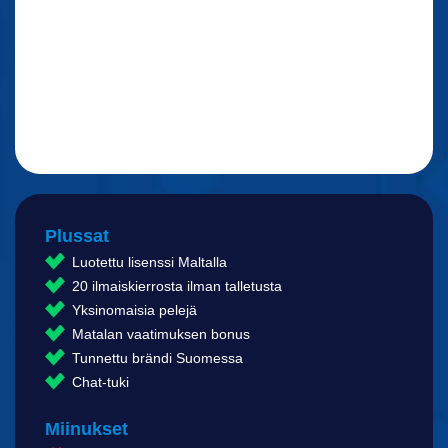
Plussat
Luotettu lisenssi Maltalla
20 ilmaiskierrosta ilman talletusta
Yksinomaisia pelejä
Matalan vaatimuksen bonus
Tunnettu brändi Suomessa
Chat-tuki
Miinukset