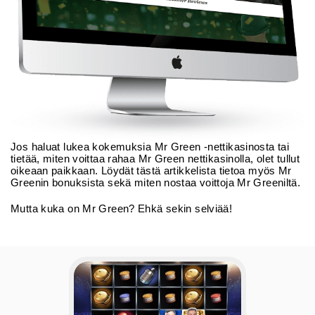
Jos haluat lukea kokemuksia Mr Green -nettikasinosta tai
tietää, miten voittaa rahaa Mr Green nettikasinolla, olet tullut
oikeaan paikkaan. Löydät tästä artikkelista tietoa myös Mr
Greenin bonuksista sekä miten nostaa voittoja Mr Greeniltä.
Mutta kuka on Mr Green? Ehkä sekin selviää!