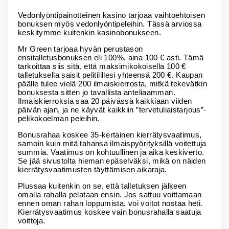
Vedonlyöntipainotteinen kasino tarjoaa vaihtoehtoisen
bonuksen myös vedonlyöntipeleihin. Tässä arviossa
keskitymme kuitenkin kasinobonukseen.
Mr Green tarjoaa hyvän perustason
ensitalletusbonuksen eli 100%, aina 100 € asti. Tämä
tarkoittaa siis sitä, että maksimikokoisella 100 €
talletuksella saisit pelitilillesi yhteensä 200 €. Kaupan
päälle tulee vielä 200 ilmaiskierrosta, mitkä tekevätkin
bonuksesta sitten jo tavallista anteliaamman.
Ilmaiskierroksia saa 20 päivässä kaikkiaan viiden
päivän ajan, ja ne käyvät kaikkiin ”tervetuliaistarjous”-
pelikokoelman peleihin.
Bonusrahaa koskee 35-kertainen kierrätysvaatimus,
samoin kuin mitä tahansa ilmaispyörityksillä voitettuja
summia. Vaatimus on kohtuullinen ja aika keskiverto.
Se jää sivustolta hieman epäselväksi, mikä on näiden
kierrätysvaatimusten täyttämisen aikaraja.
Plussaa kuitenkin on se, että talletuksen jälkeen
omalla rahalla pelataan ensin. Jos sattuu voittamaan
ennen oman rahan loppumista, voi voitot nostaa heti.
Kierrätysvaatimus koskee vain bonusrahalla saatuja
voittoja.