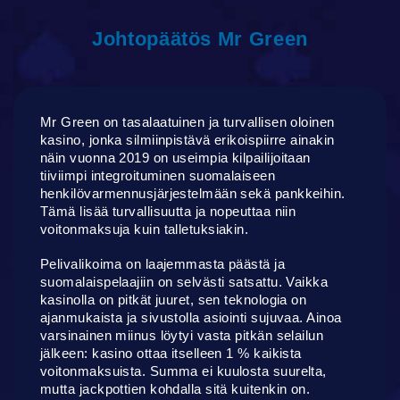
Johtopäätös Mr Green
Mr Green on tasalaatuinen ja turvallisen oloinen
kasino, jonka silmiinpistävä erikoispiirre ainakin
näin vuonna 2019 on useimpia kilpailijoitaan
tiiviimpi integroituminen suomalaiseen
henkilövarmennusjärjestelmään sekä pankkeihin.
Tämä lisää turvallisuutta ja nopeuttaa niin
voitonmaksuja kuin talletuksiakin.
Pelivalikoima on laajemmasta päästä ja
suomalaispelaajiin on selvästi satsattu. Vaikka
kasinolla on pitkät juuret, sen teknologia on
ajanmukaista ja sivustolla asiointi sujuvaa. Ainoa
varsinainen miinus löytyi vasta pitkän selailun
jälkeen: kasino ottaa itselleen 1 % kaikista
voitonmaksuista. Summa ei kuulosta suurelta,
mutta jackpottien kohdalla sitä kuitenkin on.