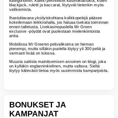
kategorioihin. Kaikki perinteiset kasinoklassikot, kuten
blackjack, ruletti ja baccarat, löytyvät tietenkin myös
valikoimista.
Ihastuttavana yksityiskohtana kolikkopelejä pääsee
kokeilemaan leikkirahalla, jos haluaa tsekata toiminnan
ennen talletusta. Livekasinopuolella Mr Green
exclusive -pöydät ovat puolestaan mielenkiintoista
antia.
Mobiilissa Mr Greenin pelivalikoima on hieman
pienempi, mutta silläkin puolella löytyy yli 300 peliä ja
varmasti lisää on tulossa.
Muusta saitista mainitsemisen arvoinen on blogi, joka
on kylläkin englanninkielinen, mutta valtava. Sieltä
löytyy kätevästi tietoa myös uusimmista kampanjoista.
BONUKSET JA
KAMPANJAT