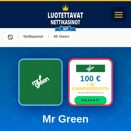
Nettikasinot
Mr Green
100 €
+ 20
ILMAISKIERROSTA
YKSINOMAINEN BONUS
PELAA NYT
Mr Green