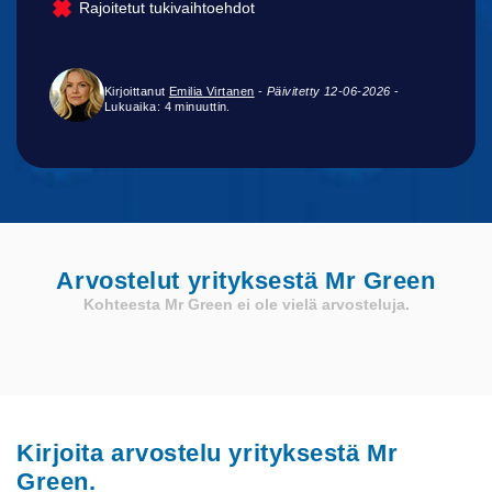
Rajoitetut tukivaihtoehdot
Kirjoittanut
Emilia Virtanen
-
Päivitetty 12-06-2026
-
Lukuaika: 4 minuuttin.
Arvostelut yrityksestä Mr Green
Kohteesta Mr Green ei ole vielä arvosteluja.
Kirjoita arvostelu yrityksestä Mr
Green.