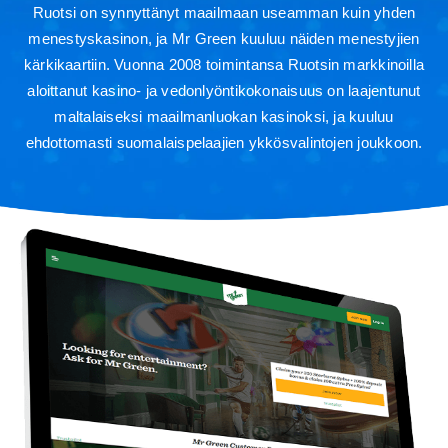
Ruotsi on synnyttänyt maailmaan useamman kuin yhden
menestyskasinon, ja Mr Green kuuluu näiden menestyjien
kärkikaartiin. Vuonna 2008 toimintansa Ruotsin markkinoilla
aloittanut kasino- ja vedonlyöntikokonaisuus on laajentunut
maltalaiseksi maailmanluokan kasinoksi, ja kuuluu
ehdottomasti suomalaispelaajien ykkösvalintojen joukkoon.