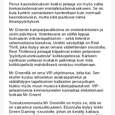
Perus kasinobonuksen lisäksi pelaaja voi myös valita
livekasinobonuksen ensitalletusbonuksekseen. Se on
kuta kuinkin samanlainen luonteeltaan kuin normaali
kasinobonuskin, mutta siitä puuttuvat nämä
ilmaispyöritykset.
Mr Greenin kampanjavalikoima on mielenkiintoinen ja
usein päivittyvä. Voitettavana on välillä lippuja
huimaaviin erikoistapahtumiin – sekä tietenkin
rahamuotoisia bonuksia. Uniikki säväyttäjä on Reel
Thrill, joka löytyy aivan omana välilehtenään sivustolta.
Reel Thrilleissä pelaajat kilpailevat eniten pelanneen
”pyörityskuninkuudesta” kolikkopeleissä. Kärkeen
sijoittuvat voittavat muitakin palkintoja kuin mitä
kolikkopelistä mahdollisesti onnistuu irroittamaan.
Mr Greenillä on oma VIP-ohjelmansa, totta kai. Sen
etuihin kuuluu tehostetun asiakaspalvelun ja
räätälöityjen tapahtumien kaltaisten perusjuttujen
lisäksi myös muun muassa käteispalautukset. VIP-
pelaamisesta kiinnostuneiden kannattaa ehdottomasti
tsekata Mr Green!
Tunnuksenomaista Mr Greenille on myös se, että se
on satsannut vastuullisuuteen. Etusivulta löytyy linkki
Green Gaming -sivustolle, johon on kerätty kattava