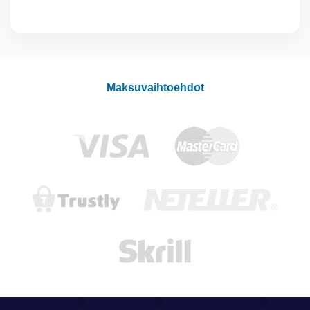
Maksuvaihtoehdot