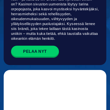
on? Kasinon sivuston uumenista löytyy tarina
orpopojasta, joka kasvoi mystiseksi hyväntekijäksi,
herrasmieheksi sekä rehellisyyden,
oikeudenmukaisuuden, viihtyvyyden ja
yllätyksellisyyden puolustajaksi. Kyseessä lienee
siis brändi, joka tekee laillaan tästä kasinosta
uniikin – mutta kuka tietää, ehkä taustalla vaikuttaa
oikeankin elämän henkilö.
PELAA NYT