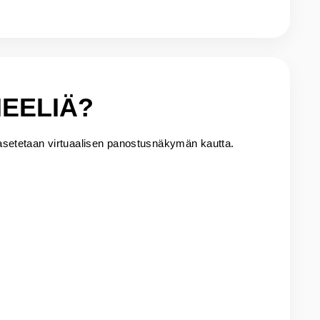
HEELIÄ?
t asetetaan virtuaalisen panostusnäkymän kautta.