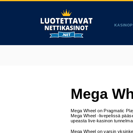
KASINOP
Mega Wh
Mega Wheel on Pragmatic Playn
Mega Wheel -livepelissä pääs
upeasta live-kasinon tunnelmas
Mega Wheel on varsin yksinkertai