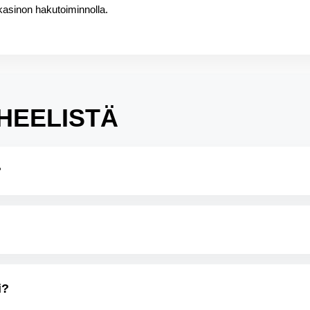
 kasinon hakutoiminnolla.
HEELISTÄ
?
i?