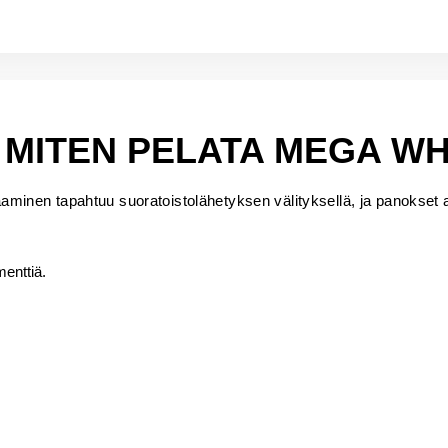
– MITEN PELATA MEGA W
laaminen tapahtuu suoratoistolähetyksen välityksellä, ja panokse
menttiä.