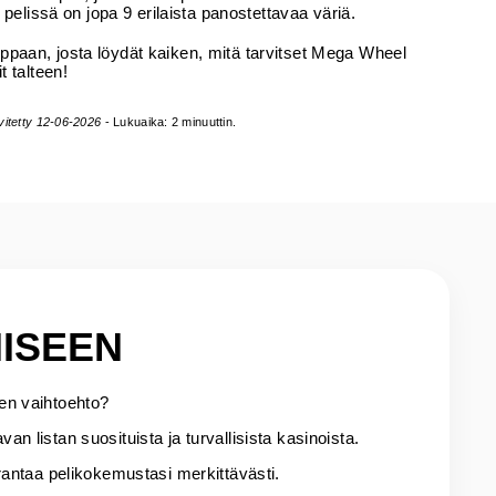
 pelissä on jopa 9 erilaista panostettavaa väriä.
aan, josta löydät kaiken, mitä tarvitset Mega Wheel
t talteen!
vitetty 12-06-2026
- Lukuaika: 2 minuuttin.
ISEEN
nen vaihtoehto?
van listan suosituista ja turvallisista kasinoista.
arantaa pelikokemustasi merkittävästi.